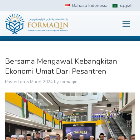
Skip
Bahasa Indonesia
العربية
to
content
Prima
FORMAQIN
Bersama Mengawal Kebangkitan
Ekonomi Umat Dari Pesantren
Posted on
5 Maret 2024
by
formaqin