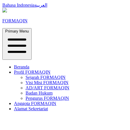
Skip
Bahasa Indonesia
العربية
to
content
FORMAQIN
Primary Menu
Beranda
Profil FORMAQIN
Sejarah FORMAQIN
Visi Misi FORMAQIN
AD/ART FORMAQIN
Badan Hukum
Pengurus FORMAQIN
Anggota FORMAQIN
Alamat Sekretariat