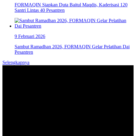
FORMAQIN Siapkan Duta Baitul Maqdis, Kaderisasi 120
Santri Lintas 40 Pesantren
9 Februari 2026
Sambut Ramadhan 2026, FORMAQIN Gelar Pelatihan Dai
Pesantren
Selengkapnya