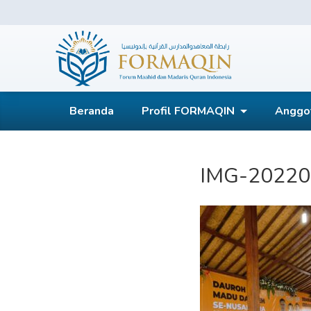
Skip
to
content
FORMAQIN
Beranda
Profil FORMAQIN
Anggo
IMG-2022