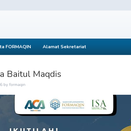
ta FORMAQIN
Alamat Sekretariat
a Baitul Maqdis
26
by
formaqin