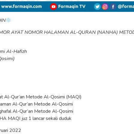
IN
OR AYAT NOMOR HALAMAN AL-QURAN (NANHA) METOD
mi Al-Hafizh
osimi)
t Al-Qur’an Metode Al-Qosimi (MAQI)
aman Al-Qur’an Metode Al-Qosimi
ghafal Al-Qur’an Metode Al-Qosimi
A MAQI juz 1 lancar sekali duduk
bruari 2022