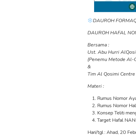
DAUROH FORMAQ
DAUROH HAFAL NOM
Bersama :
Ust. Abu Hurri AlQosi
(Penemu Metode Al-Q
&
Tim Al Qosimi Centre
Materi :
Rumus Nomor Aya
Rumus Nomor Hal
Konsep Teliti men
Target Hafal NANH
Hari/tgl : Ahad, 20 Fe