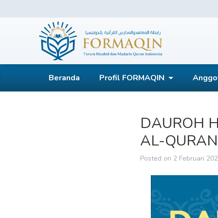
Skip
to
content
FORMAQIN
Beranda
Profil FORMAQIN
Anggo
DAUROH H
AL-QURAN
Posted on
2 Februari 20