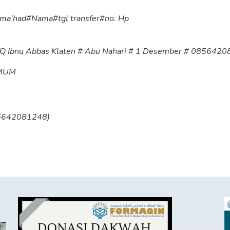
 ma’had#Nama#tgl transfer#no. Hp
TQ Ibnu Abbas Klaten # Abu Nahari # 1 Desember # 085642
MUM
85642081248)