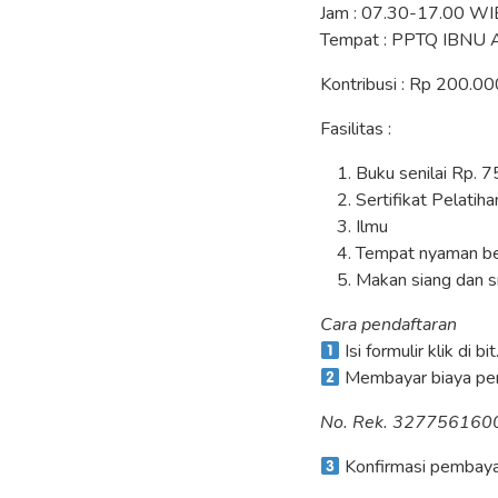
Jam : 07.30-17.00 WI
Tempat : PPTQ IBNU
Kontribusi : Rp 200.00
Fasilitas :
Buku senilai Rp. 
Sertifikat Pelatiha
Ilmu
Tempat nyaman b
Makan siang dan s
Cara pendaftaran
Isi formulir klik di b
Membayar biaya pen
No. Rek. 3277561600,
Konfirmasi pembay