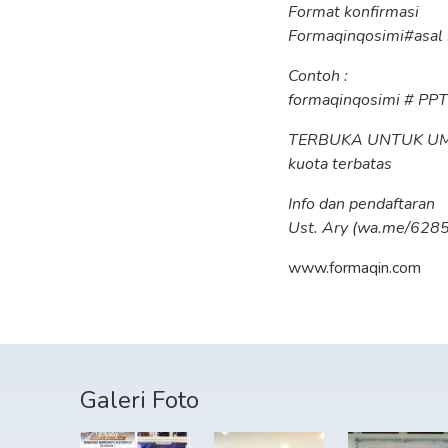
Format konfirmasi
Formaqinqosimi#asal
Contoh :
formaqinqosimi # PP
TERBUKA UNTUK U
kuota terbatas
Info dan pendaftaran
Ust. Ary (wa.me/62
www.formaqin.com
Galeri Foto