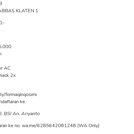
B
 ABBAS KLATEN 1
0,-
75.000
n
er AC
nack 2x
it.ly/formaqinqosimi
daftaran ke :
 BSI An. Ariyanto
aran ke no. wa.me/6285642081248 (WA Only)