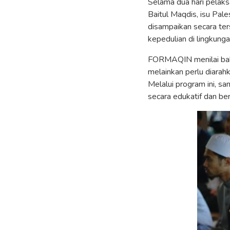
Selama dua hari pelaks
Baitul Maqdis, isu Pal
disampaikan secara te
kepedulian di lingkung
FORMAQIN menilai bahw
melainkan perlu diarah
Melalui program ini, s
secara edukatif dan be