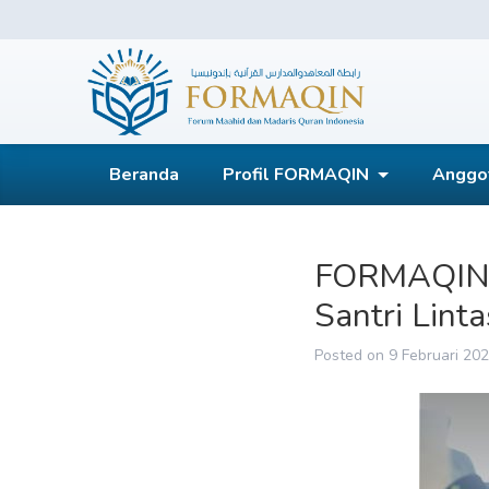
Skip
to
content
FORMAQIN
Beranda
Profil FORMAQIN
Anggo
FORMAQIN S
Santri Lint
Posted on
9 Februari 20