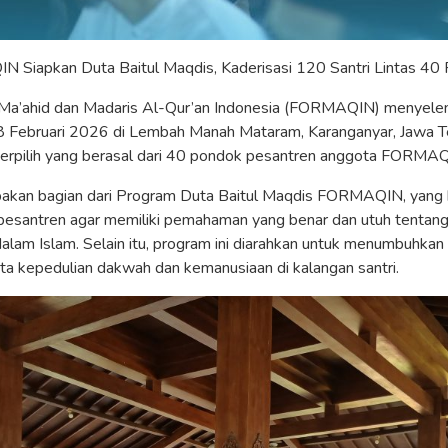
Siapkan Duta Baitul Maqdis, Kaderisasi 120 Santri Lintas 40
Ma’ahid dan Madaris Al-Qur’an Indonesia (FORMAQIN) menyele
8 Februari 2026 di Lembah Manah Mataram, Karanganyar, Jawa Te
i terpilih yang berasal dari 40 pondok pesantren anggota FORMA
akan bagian dari Program Duta Baitul Maqdis FORMAQIN, yang 
as pesantren agar memiliki pemahaman yang benar dan utuh tentan
alam Islam. Selain itu, program ini diarahkan untuk menumbuhkan
a kepedulian dakwah dan kemanusiaan di kalangan santri.