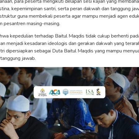
anaan, para peserta mengikuti delapan sesi kajian yang membaha
estina, kepemimpinan santri, serta peran dakwah dan tanggung ja
rstruktur guna membekali peserta agar mampu menjadi agen edu
an pesantren masing-masing.
a kepedulian terhadap Baitul Maqdis tidak cukup berhenti pada
kan menjadi kesadaran ideologis dan gerakan dakwah yang terarah
antri dipersiapkan sebagai Duta Baitul Maqdis yang mampu menyua
rtanggung jawab.