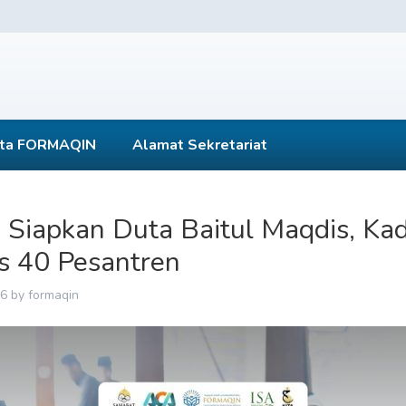
ta FORMAQIN
Alamat Sekretariat
iapkan Duta Baitul Maqdis, Kad
as 40 Pesantren
26
by
formaqin