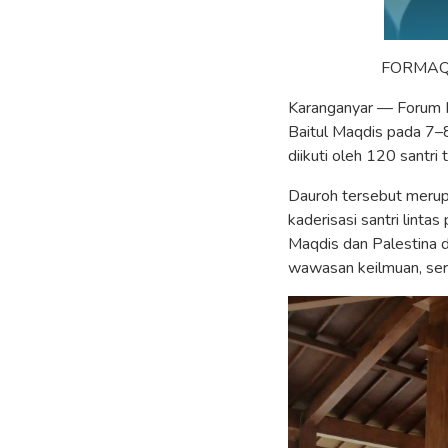
FORMAQIN 
Karanganyar — Forum 
Baitul Maqdis pada 7–
diikuti oleh 120 santr
Dauroh tersebut merup
kaderisasi santri lint
Maqdis dan Palestina d
wawasan keilmuan, sert