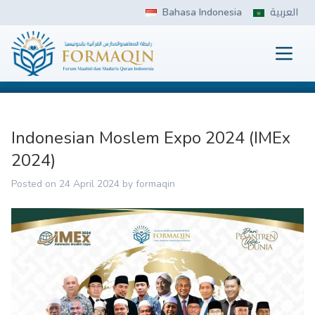
Skip
Bahasa Indonesia
العربية
to
content
Prima
FORMAQIN
Indonesian Moslem Expo 2024 (IMEx
2024)
Posted on
24 April 2024
by
formaqin