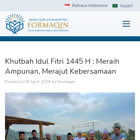
Skip
Bahasa Indonesia
العربية
to
content
Prima
FORMAQIN
Khutbah Idul Fitri 1445 H : Meraih
Ampunan, Merajut Kebersamaan
Posted on
8 April 2024
by
formaqin