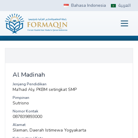
Skip
Bahasa Indonesia
العربية
to
content
Prima
FORMAQIN
Al Madinah
Jenjang Pendidikan
Ma'had Aly, PKBM setingkat SMP
Pimpinan
Sutrisno
Nomor Kontak
087839893000
Alamat
Sleman, Daerah Istimewa Yogyakarta