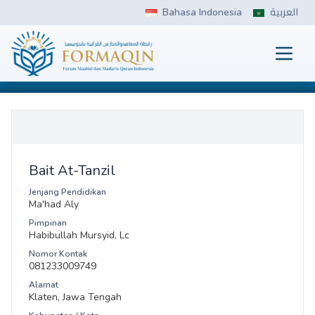
Skip
Bahasa Indonesia
العربية
to
content
Prima
FORMAQIN
Bait At-Tanzil
Jenjang Pendidikan
Ma'had Aly
Pimpinan
Habibullah Mursyid, Lc
Nomor Kontak
081233009749
Alamat
Klaten, Jawa Tengah