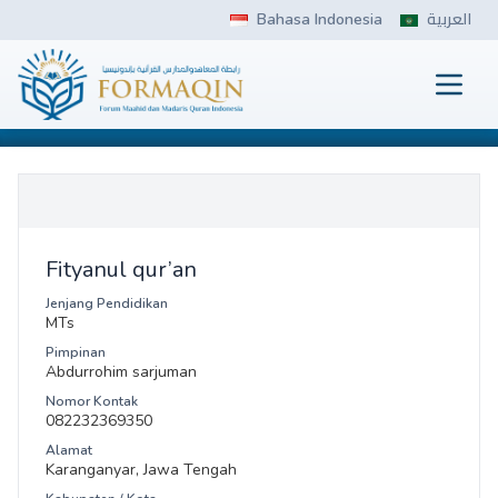
Skip
Bahasa Indonesia
العربية
to
content
Prima
FORMAQIN
Fityanul qur’an
Jenjang Pendidikan
MTs
Pimpinan
Abdurrohim sarjuman
Nomor Kontak
082232369350
Alamat
Karanganyar, Jawa Tengah