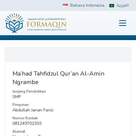
Skip
Bahasa Indonesia
العربية
to
content
Prima
FORMAQIN
Ma’had Tahfidzul Qur’an Al-Amin
Ngrambe
Jenjang Pendidikan
SMP
Pimpinan
Abdullah Janan Farisi
Nomor Kontak
081249702303
Alamat