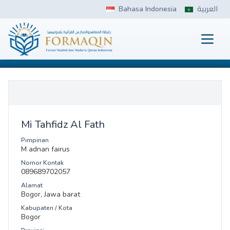
Skip
Bahasa Indonesia
العربية
to
content
Prima
FORMAQIN
Mi Tahfidz Al Fath
Pimpinan
M adnan fairus
Nomor Kontak
089689702057
Alamat
Bogor, Jawa barat
Kabupaten / Kota
Bogor