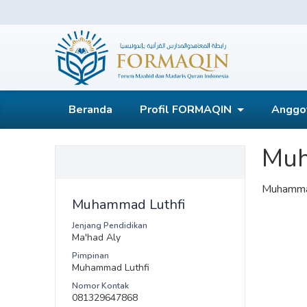
Skip
to
content
FORMAQIN
Beranda
Profil FORMAQIN
Anggo
Muh
Muhammad
Muhammad Luthfi
Jenjang Pendidikan
Ma'had Aly
Pimpinan
Muhammad Luthfi
Nomor Kontak
081329647868