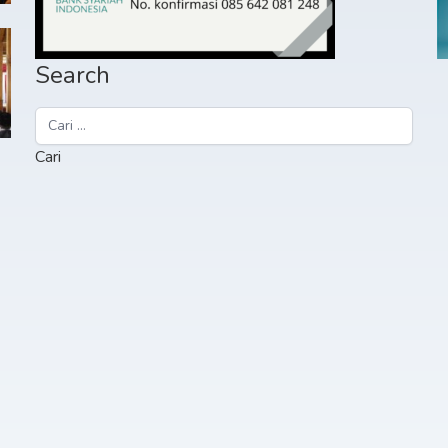
Search
Cari
untuk: