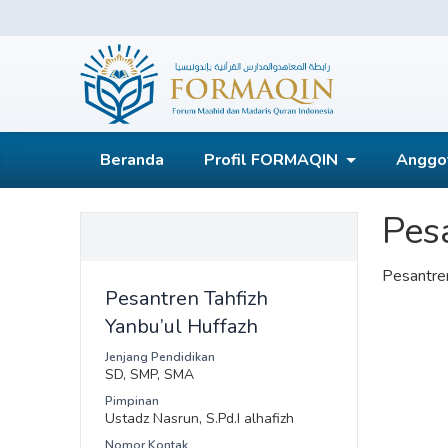
Skip
to
content
FORMAQIN
Beranda
Profil FORMAQIN
Anggo
Pes
Pesantren
Pesantren Tahfizh
Yanbu’ul Huffazh
Jenjang Pendidikan
SD, SMP, SMA
Pimpinan
Ustadz Nasrun, S.Pd.I alhafizh
Nomor Kontak