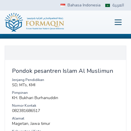
Skip
Bahasa Indonesia
العربية
to
content
Prima
FORMAQIN
Pondok pesantren Islam Al Muslimun
Jenjang Pendidikan
SD, MTs, KMI
Pimpinan
KH. Bukhari Burhanuddin
Nomor Kontak
082381686517
Alamat
Magetan, Jawa timur