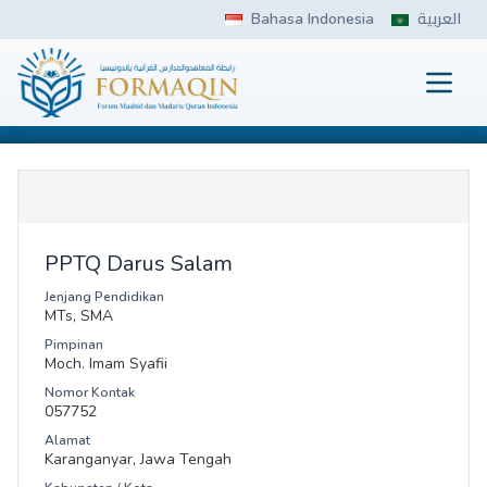
Skip
Bahasa Indonesia
العربية
to
content
Prima
FORMAQIN
PPTQ Darus Salam
Jenjang Pendidikan
MTs, SMA
Pimpinan
Moch. Imam Syafii
Nomor Kontak
057752
Alamat
Karanganyar, Jawa Tengah