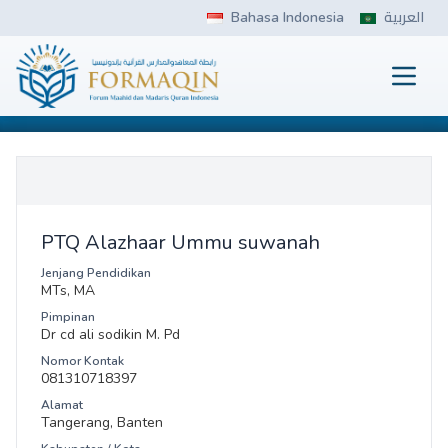
Skip
Bahasa Indonesia
العربية
to
content
Prima
FORMAQIN
PTQ Alazhaar Ummu suwanah
Jenjang Pendidikan
MTs, MA
Pimpinan
Dr cd ali sodikin M. Pd
Nomor Kontak
081310718397
Alamat
Tangerang, Banten