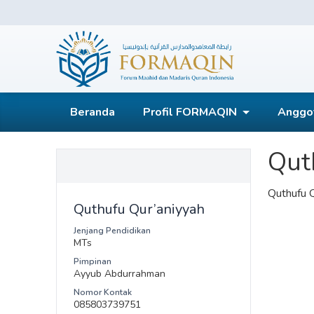
Skip
to
content
FORMAQIN
Beranda
Profil FORMAQIN
Anggo
Qut
Quthufu Q
Quthufu Qur’aniyyah
Jenjang Pendidikan
MTs
Pimpinan
Ayyub Abdurrahman
Nomor Kontak
085803739751