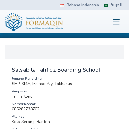
Skip
Bahasa Indonesia
العربية
to
content
Prima
FORMAQIN
Salsabila Tahfidz Boarding School
Jenjang Pendidikan
SMP, SMA, Ma'had Aly, Takhasus
Pimpinan
Tri Hartono
Nomor Kontak
085282738702
Alamat
Kota Serang, Banten