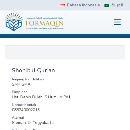
Skip
Bahasa Indonesia
العربية
to
content
Prima
FORMAQIN
Shohibul Qur’an
Jenjang Pendidikan
SMP, SMA
Pimpinan
Ust. Danin Billah, S.Hum., M.Pd.I.
Nomor Kontak
085740002013
Alamat
Sleman, DI Yogyakarta