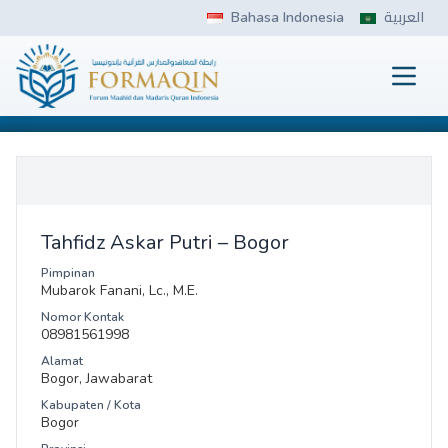
Skip
Bahasa Indonesia
العربية
to
content
Prima
FORMAQIN
Tahfidz Askar Putri – Bogor
Pimpinan
Mubarok Fanani, Lc., M.E.
Nomor Kontak
08981561998
Alamat
Bogor, Jawabarat
Kabupaten / Kota
Bogor