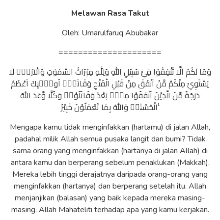
Melawan Rasa Takut
Oleh: Umarulfaruq Abubakar
=====================
وَمَا لَكُمْ اَلَّا تُنْفِقُوْا فِيْ سَبِيْلِ اللّٰهِ وَلِلّٰهِ مِيْرَاثُ السَّمٰوٰتِ وَالْاَرْضِۗ لَا
يَسْتَوِيْ مِنْكُمْ مَّنْ اَنْفَقَ مِنْ قَبْلِ الْفَتْحِ وَقَاتَلَۗ اُولٰۤىِٕكَ اَعْظَمُ
دَرَجَةً مِّنَ الَّذِيْنَ اَنْفَقُوْا مِنْۢ بَعْدُ وَقَاتَلُوْاۗ وَكُلًّا وَّعَدَ اللّٰهُ
الْحُسْنٰىۗ وَاللّٰهُ بِمَا تَعْمَلُوْنَ خَبِيْرٌ ࣖ
Mengapa kamu tidak menginfakkan (hartamu) di jalan Allah,
padahal milik Allah semua pusaka langit dan bumi? Tidak
sama orang yang menginfakkan (hartanya di jalan Allah) di
antara kamu dan berperang sebelum penaklukan (Makkah).
Mereka lebih tinggi derajatnya daripada orang-orang yang
menginfakkan (hartanya) dan berperang setelah itu. Allah
menjanjikan (balasan) yang baik kepada mereka masing-
masing. Allah Mahateliti terhadap apa yang kamu kerjakan.