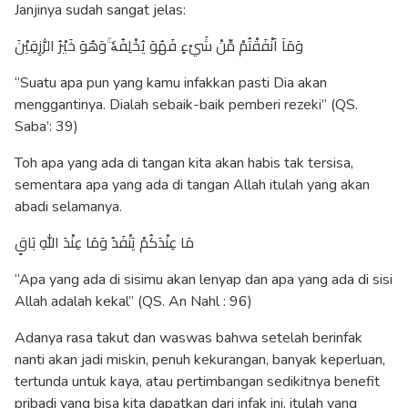
Janjinya sudah sangat jelas:
وَمَآ اَنْفَقْتُمْ مِّنْ شَيْءٍ فَهُوَ يُخْلِفُهٗ ۚوَهُوَ خَيْرُ الرّٰزِقِيْنَ
“Suatu apa pun yang kamu infakkan pasti Dia akan
menggantinya. Dialah sebaik-baik pemberi rezeki” (QS.
Saba’: 39)
Toh apa yang ada di tangan kita akan habis tak tersisa,
sementara apa yang ada di tangan Allah itulah yang akan
abadi selamanya.
مَا عِنْدَكُمْ يَنْفَدُ وَمَا عِنْدَ اللّٰهِ بَاقٍ
“Apa yang ada di sisimu akan lenyap dan apa yang ada di sisi
Allah adalah kekal” (QS. An Nahl : 96)
Adanya rasa takut dan waswas bahwa setelah berinfak
nanti akan jadi miskin, penuh kekurangan, banyak keperluan,
tertunda untuk kaya, atau pertimbangan sedikitnya benefit
pribadi yang bisa kita dapatkan dari infak ini, itulah yang