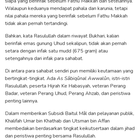
siapa yang berinfak sebelum Fathu Makkah dan setelahnya.
Walaupun keduanya mendapat pahala dan karunia, tetapi
nilai pahala mereka yang berinfak sebelum Fathu Makkah
tidak akan pernah tertandingi.
Bahkan, kata Rasulullah dalam riwayat Bukhari, kalian
berinfak emas gunung Uhud sekalipun, tidak akan pernah
setara dengan infak satu mudd (675 gram) atau
setengahnya dari infak para sahabat.
Di antara para sahabat sendiri pun memiliki keutamaan yang
bertingkat-tingkat. Ada
As Sâbiqûnal Awwalûn,
istri-istri
Rasulullah, peserta Hijrah Ke Habasyah, veteran Perang
Badar, veteran Perang Uhud, Perang Ahzab, dan peristiwa
penting lainnya.
Dalam memberikan Subsidi Baitul Mâl dan pelayanan publik,
Khalifah Umar bin Khathab dan Utsman bin Affan
membedakan berdasarkan tingkat keikutsertaan dalam jihad
dan peristiwa penting bersama Rasulullah.