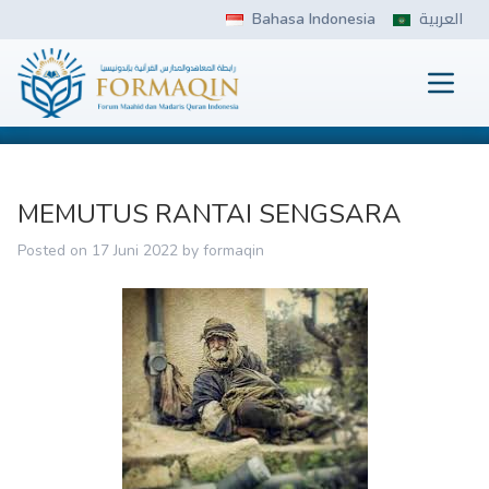
Skip
Bahasa Indonesia
العربية
to
content
Prima
FORMAQIN
MEMUTUS RANTAI SENGSARA
Posted on
17 Juni 2022
by
formaqin