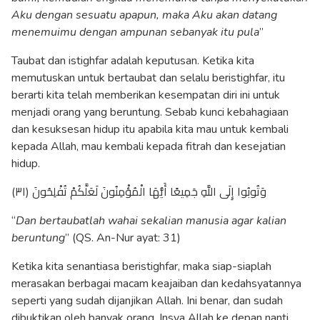
Aku dengan sesuatu apapun, maka Aku akan datang
menemuimu dengan ampunan sebanyak itu pula
”
Taubat dan istighfar adalah keputusan. Ketika kita
memutuskan untuk bertaubat dan selalu beristighfar, itu
berarti kita telah memberikan kesempatan diri ini untuk
menjadi orang yang beruntung. Sebab kunci kebahagiaan
dan kesuksesan hidup itu apabila kita mau untuk kembali
kepada Allah, mau kembali kepada fitrah dan kesejatian
hidup.
وَتُوبُوا إِلَى اللَّهِ جَمِيعًا أَيُّهَا الْمُؤْمِنُونَ لَعَلَّكُمْ تُفْلِحُونَ (٣١)
“
Dan bertaubatlah wahai sekalian manusia agar kalian
beruntung
” (QS. An-Nur ayat: 31)
Ketika kita senantiasa beristighfar, maka siap-siaplah
merasakan berbagai macam keajaiban dan kedahsyatannya
seperti yang sudah dijanjikan Allah. Ini benar, dan sudah
dibuktikan oleh banyak orang. Insya Allah ke depan nanti