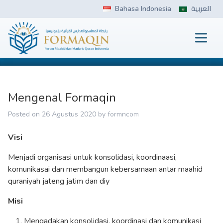
Skip
Bahasa Indonesia
العربية
to
content
Prima
FORMAQIN
Mengenal Formaqin
Posted on
26 Agustus 2020
by
formncom
Visi
Menjadi organisasi untuk konsolidasi, koordinaasi,
komunikasai dan membangun kebersamaan antar maahid
quraniyah jateng jatim dan diy
Misi
Mengadakan konsolidasi, koordinasi dan komunikasi