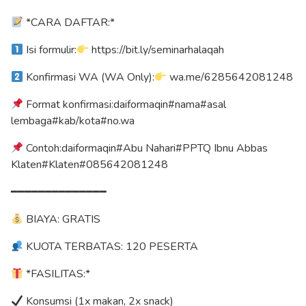
*CARA DAFTAR:*
Isi formulir:
https://bit.ly/seminarhalaqah
Konfirmasi WA (WA Only):
wa.me/6285642081248
Format konfirmasi:daiformaqin#nama#asal
lembaga#kab/kota#no.wa
Contoh:daiformaqin#Abu Nahari#PPTQ Ibnu Abbas
Klaten#Klaten#085642081248
━━━━━━━━━━━━━━
BIAYA: GRATIS
KUOTA TERBATAS: 120 PESERTA
*FASILITAS:*
Konsumsi (1x makan, 2x snack)