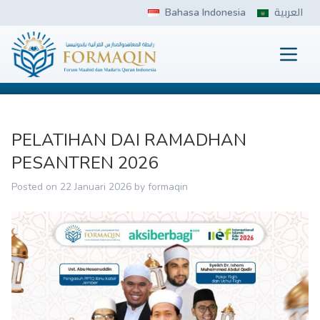
Skip
Bahasa Indonesia
العربية
to
content
Prima
FORMAQIN
PELATIHAN DAI RAMADHAN
PESANTREN 2026
Posted on
22 Januari 2026
by
formaqin