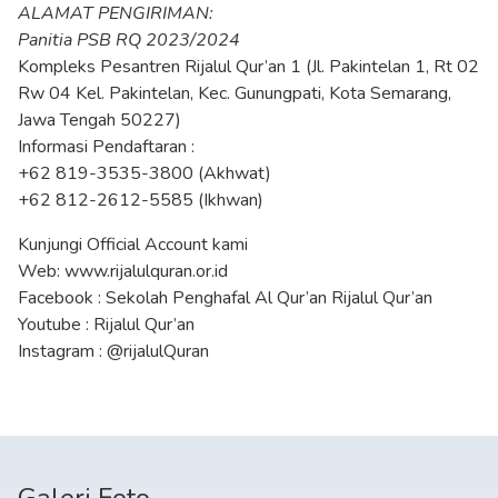
ALAMAT PENGIRIMAN:
Panitia PSB RQ 2023/2024
Kompleks Pesantren Rijalul Qur’an 1 (Jl. Pakintelan 1, Rt 02
Rw 04 Kel. Pakintelan, Kec. Gunungpati, Kota Semarang,
Jawa Tengah 50227)
Informasi Pendaftaran :
+62 819-3535-3800 (Akhwat)
+62 812-2612-5585 (Ikhwan)
Kunjungi Official Account kami
Web: www.rijalulquran.or.id
Facebook : Sekolah Penghafal Al Qur’an Rijalul Qur’an
Youtube : Rijalul Qur’an
Instagram : @rijalulQuran