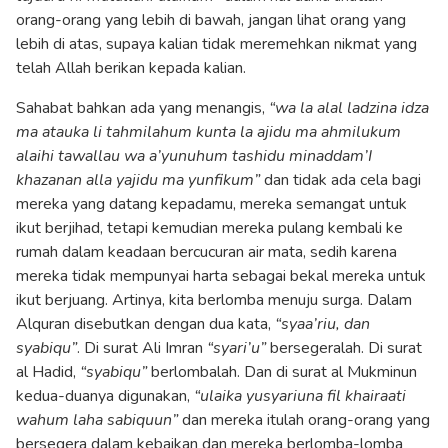
orang-orang yang lebih di bawah, jangan lihat orang yang
lebih di atas, supaya kalian tidak meremehkan nikmat yang
telah Allah berikan kepada kalian.
Sahabat bahkan ada yang menangis,
“wa la alal ladzina idza
ma atauka li tahmilahum kunta la ajidu ma ahmilukum
alaihi tawallau wa a’yunuhum tashidu minaddam’I
khazanan alla yajidu ma yunfikum”
dan tidak ada cela bagi
mereka yang datang kepadamu, mereka semangat untuk
ikut berjihad, tetapi kemudian mereka pulang kembali ke
rumah dalam keadaan bercucuran air mata, sedih karena
mereka tidak mempunyai harta sebagai bekal mereka untuk
ikut berjuang. Artinya, kita berlomba menuju surga. Dalam
Alquran disebutkan dengan dua kata,
“syaa’riu, dan
syabiqu”
. Di surat Ali Imran
“syari’u”
bersegeralah. Di surat
al Hadid,
“syabiqu”
berlombalah. Dan di surat al Mukminun
kedua-duanya digunakan,
“ulaika yusyariuna fil khairaati
wahum laha sabiquun”
dan mereka itulah orang-orang yang
bersegera dalam kebaikan dan mereka berlomba-lomba