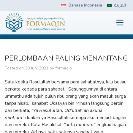
Skip
Bahasa Indonesia
العربية
to
content
Prima
FORMAQIN
PERLOMBAAN PALING MENANTANG
Posted on
28 Juni 2021
by
formaqin
Satu ketika Rasulullah bersama para sahabatnya, lalu beliau
berkata kepada para sahabat, “Sesungguhnya di antara
ummatku ada tujuh puluh ribu orang yang akan masuk surga
tanpa hisab,” sahabat Ukasyah bin Mihsan langsung berdiri
dan berkata,
“Ya Rasulullah, Ud’ullah an akuna
minhum”
doakan ya Rasulullah semoga aku menjadi bagian
dari mereka. Kata Rasulullah
“anta minhum”
engkau bagian
dari mereka. Artinya, satu-satunya sahabat yang