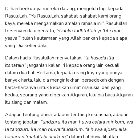
Di hari berikutnya mereka datang, mengeluh lagi kepada
Rasulullah, “Ya Rasulullah, sahabat-sahabat kami orang
kaya, mereka mengamalkan amalan rahasia ini.” Rasulullah
tersenyum lalu berkata,
“dzalika fadhlullah yu’tihi man
yasya’”
itulah keutamaan yang Allah berikan kepada siapa
yang Dia kehendaki.
Dalam hadis Rasulullah menyatakan,
“la hasada illa
itsnatain”
janganlah kalian iri kepada orang lain kecuali
dalam dua hal. Pertama, kepada orang kaya yang punya
banyak harta, lalu dia menginfakkan, bersedekah dengan
harta-hartanya untuk kebaikan umat manusia, dan yang
kedua, seorang yang diberikan Alquran, lalu dia baca Alquran
itu siang dan malam.
Adapun tentang dunia, adapun tentang kekuasaan, adapun
tentang jabatan,
“undzuru ila man huwa asfala minkum, wa
la tandzuru ila man huwa fauqakum, fa huwa ajdaru alla
tajdaru ni’matallahi alaikum”
dalam hal dunia lihatlah