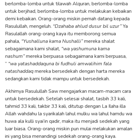
berlomba-lomba untuk tilawah Alquran, berlomba-lomba
untuk berjihad, berlomba-lomba untuk melakukan kebaikan
demi kebaikan. Orang-orang miskin pernah datang kepada
Rasulullah, mengeluh.
“Dzahaba ahlud dusur bil uzur”
Ya
Rasulallah orang-orang kaya itu memborong semua
pahala,
“Yushalluna kama Nushalli”
mereka shalat
sebagaimana kami shalat,
“wa yashumuna kama
nashum”
mereka berpuasa sebagaimana kami berpuasa,
”
“wa yatashaddaquna bi fudhuli amwalihim fala
natashaddaq
mereka bersedekah dengan harta mereka
sedangkan kami tidak mampu untuk bersedekah.
Akhirnya Rasulullah Saw mengajarkan macam-macam cara
untuk bersedekah. Setelah selesai shalat, tasbih 33 kali,
tahmid 33 kali, takbir 33 kali, ditutup dengan La Ilaha illa
Allah wahdahu la syarikalah lahul mulku wa lahul hamdu wa
huwa ala kulli syai’in qadir, maka itu menjadi sedekah yang
luar biasa. Orang-orang miskin pun mulai melakukan amalan
ini yang bisa menandingi sedekah orang-orang kaya.