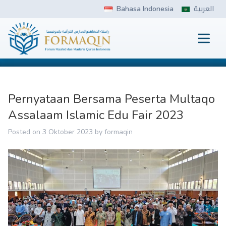
Skip
Bahasa Indonesia
العربية
to
content
Prima
FORMAQIN
Pernyataan Bersama Peserta Multaqo
Assalaam Islamic Edu Fair 2023
Posted on
3 Oktober 2023
by
formaqin