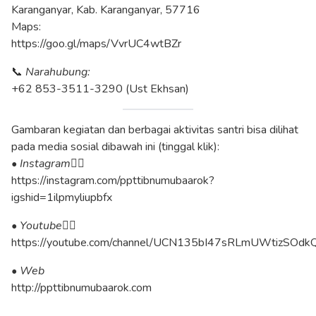
Karanganyar, Kab. Karanganyar, 57716
Maps:
https://goo.gl/maps/VvrUC4wtBZr
📞
Narahubung:
+62 853-3511-3290 (Ust Ekhsan)
Gambaran kegiatan dan berbagai aktivitas santri bisa dilihat
pada media sosial dibawah ini (tinggal klik):
• Instagram
👇🏼
https://instagram.com/ppttibnumubaarok?
igshid=1ilpmyliupbfx
• Youtube
👇🏼
https://youtube.com/channel/UCN135bI47sRLmUWtizSOdk
• Web
http://ppttibnumubaarok.com