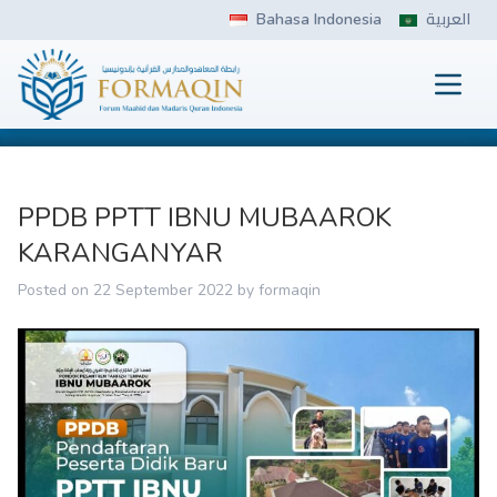
Skip
Bahasa Indonesia
العربية
to
content
Prima
FORMAQIN
PPDB PPTT IBNU MUBAAROK
KARANGANYAR
Posted on
22 September 2022
by
formaqin