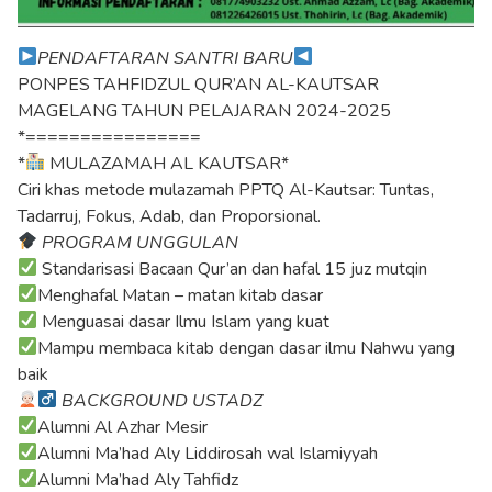
PENDAFTARAN SANTRI BARU
PONPES TAHFIDZUL QUR’AN AL-KAUTSAR
MAGELANG TAHUN PELAJARAN 2024-2025
*================
*
MULAZAMAH AL KAUTSAR*
Ciri khas metode mulazamah PPTQ Al-Kautsar: Tuntas,
Tadarruj, Fokus, Adab, dan Proporsional.
PROGRAM UNGGULAN
Standarisasi Bacaan Qur’an dan hafal 15 juz mutqin
Menghafal Matan – matan kitab dasar
Menguasai dasar Ilmu Islam yang kuat
Mampu membaca kitab dengan dasar ilmu Nahwu yang
baik
BACKGROUND USTADZ
Alumni Al Azhar Mesir
Alumni Ma’had Aly Liddirosah wal Islamiyyah
Alumni Ma’had Aly Tahfidz