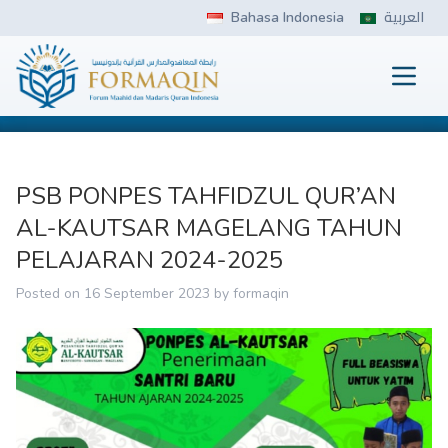
Skip
Bahasa Indonesia
العربية
to
content
Prima
FORMAQIN
PSB PONPES TAHFIDZUL QUR’AN
AL-KAUTSAR MAGELANG TAHUN
PELAJARAN 2024-2025
Posted on
16 September 2023
by
formaqin