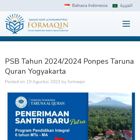
Skip
Bahasa Indonesia
العربية
to
content
Prima
FORMAQIN
PSB Tahun 2024/2024 Ponpes Taruna
Quran Yogyakarta
Posted on
19 Agustus 2023
by
formaqin