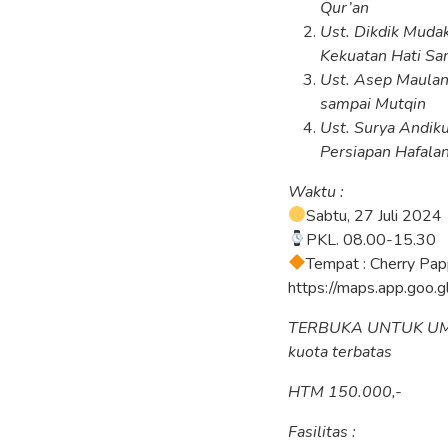
Qur’an
Ust. Dikdik Mudak
Kekuatan Hati San
Ust. Asep Maula
sampai Mutqin
Ust. Surya Andi
Persiapan Hafala
Waktu :
Sabtu, 27 Juli 2024
PKL. 08.00-15.30
Tempat : Cherry Pap
https://maps.app.go
TERBUKA UNTUK U
kuota terbatas
HTM 150.000,-
Fasilitas :