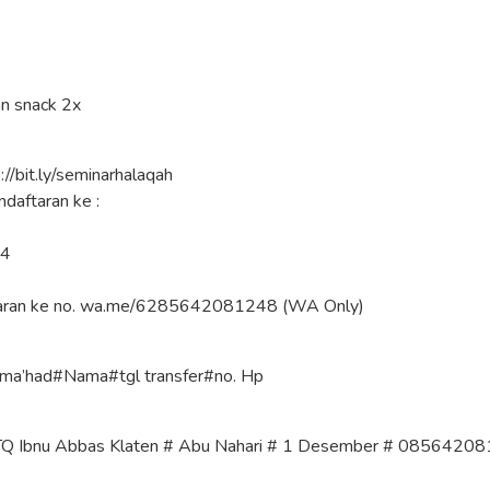
n snack 2x
s://bit.ly/seminarhalaqah
daftaran ke :
04
aran ke no. wa.me/6285642081248 (WA Only)
 ma’had#Nama#tgl transfer#no. Hp
TQ Ibnu Abbas Klaten # Abu Nahari # 1 Desember # 0856420