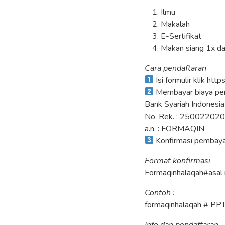
Ilmu
Makalah
E-Sertifikat
Makan siang 1x da
Cara pendaftaran
Isi formulir klik http
Membayar biaya pen
Bank Syariah Indonesia
No. Rek. : 25002202
a.n. : FORMAQIN
Konfirmasi pembay
Format konfirmasi
Formaqinhalaqah#asal
Contoh :
formaqinhalaqah # PP
Info dan pendaftaran