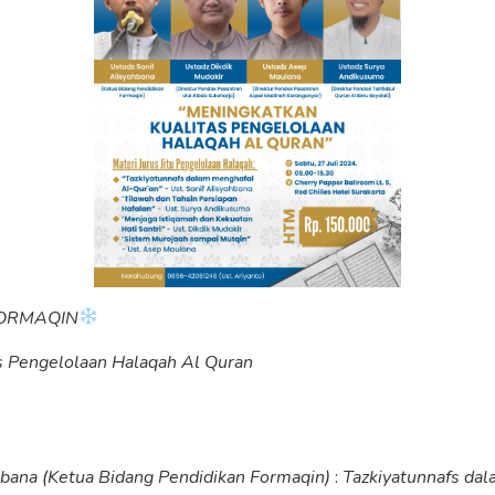
 FORMAQIN
s Pengelolaan Halaqah Al Quran
hbana
(Ketua Bidang Pendidikan Formaqin)
:
Tazkiyatunnafs da