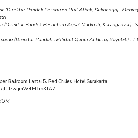
ir
(Direktur Pondok Pesantren Ulul Albab, Sukoharjo)
:
Menjag
tri
na
(Direktur Pondok Pesantren Aqsal Madinah, Karanganyar)
:
S
kusumo
(Direktur Pondok Tahfidzul Quran Al Birru, Boyolali)
:
Ti
n
per Ballroom Lantai 5, Red Chilies Hotel Surakarta
o.gl/jtCfzwgmW4M1mXTA7
MUM