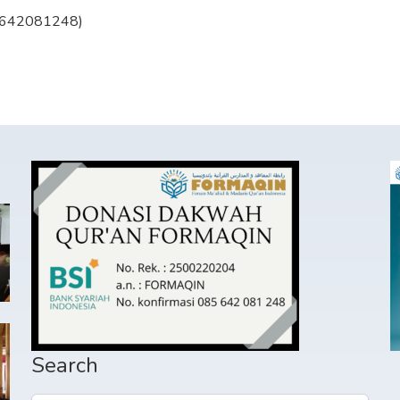
85642081248)
Search