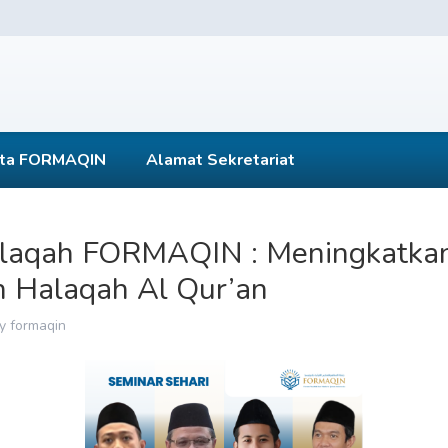
ta FORMAQIN
Alamat Sekretariat
laqah FORMAQIN : Meningkatkan
n Halaqah Al Qur’an
y
formaqin