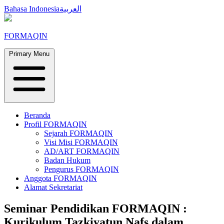
Skip
Bahasa Indonesia
العربية
to
content
FORMAQIN
Primary Menu
Beranda
Profil FORMAQIN
Sejarah FORMAQIN
Visi Misi FORMAQIN
AD/ART FORMAQIN
Badan Hukum
Pengurus FORMAQIN
Anggota FORMAQIN
Alamat Sekretariat
Seminar Pendidikan FORMAQIN :
Kurikulum Tazkiyatun Nafs dalam