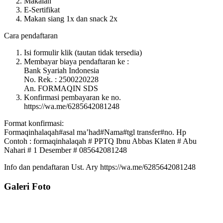
Makalah
E-Sertifikat
Makan siang 1x dan snack 2x
Cara pendaftaran
Isi formulir klik (tautan tidak tersedia)
Membayar biaya pendaftaran ke :
Bank Syariah Indonesia
No. Rek. : 2500220228
An. FORMAQIN SDS
Konfirmasi pembayaran ke no.
https://wa.me/6285642081248
Format konfirmasi:
Formaqinhalaqah#asal ma’had#Nama#tgl transfer#no. Hp
Contoh : formaqinhalaqah # PPTQ Ibnu Abbas Klaten # Abu
Nahari # 1 Desember # 085642081248
Info dan pendaftaran Ust. Ary https://wa.me/6285642081248
Galeri Foto