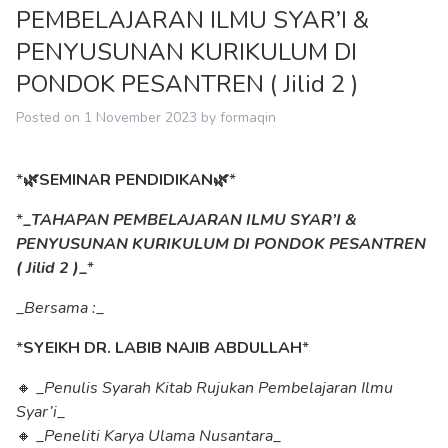
PEMBELAJARAN ILMU SYAR’I &
PENYUSUNAN KURIKULUM DI
PONDOK PESANTREN ( Jilid 2 )
Posted on
1 November 2023
by
formaqin
*
🌿SEMINAR PENDIDIKAN🌿
*
*
_
TAHAPAN PEMBELAJARAN ILMU SYAR’I &
PENYUSUNAN KURIKULUM DI PONDOK PESANTREN
( Jilid 2 )
_
*
_
Bersama :
_
*
SYEIKH DR. LABIB NAJIB ABDULLAH
*
🔸 _
Penulis Syarah Kitab Rujukan Pembelajaran Ilmu
Syar’i
_
🔸 _
Peneliti Karya Ulama Nusantara
_