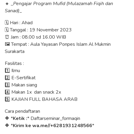
🔸 _
Pengajar Program Mufid (Mulazamah Fiqih dan
Sanad)
_
🗓️ Hari : Ahad
🗓️ Tanggal : 19 November 2023
⏰ Jam : 08.00 sd 16.00 WIB
🖼️ Tempat : Aula Yayasan Ponpes Islam Al Mukmin
Surakarta
Fasilitas :
1️⃣ Ilmu
2️⃣ E-Sertifikat
3️⃣ Makan siang
4️⃣ Makan 1x dan snack 2x
5️⃣ KAJIAN FULL BAHASA ARAB
Cara pendaftaran
🔶 *
Ketik :
* Daftarseminar_formaqin
🔶 *
Kirim ke wa.me//+6281931248566
*