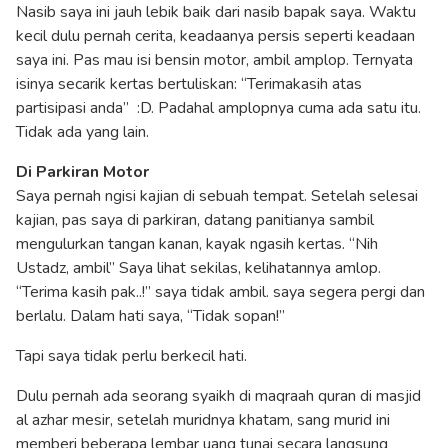
Nasib saya ini jauh lebik baik dari nasib bapak saya. Waktu
kecil dulu pernah cerita, keadaanya persis seperti keadaan
saya ini. Pas mau isi bensin motor, ambil amplop. Ternyata
isinya secarik kertas bertuliskan: “Terimakasih atas
partisipasi anda” :D. Padahal amplopnya cuma ada satu itu.
Tidak ada yang lain.
Di Parkiran Motor
Saya pernah ngisi kajian di sebuah tempat. Setelah selesai
kajian, pas saya di parkiran, datang panitianya sambil
mengulurkan tangan kanan, kayak ngasih kertas. “Nih
Ustadz, ambil” Saya lihat sekilas, kelihatannya amlop.
“Terima kasih pak..!” saya tidak ambil. saya segera pergi dan
berlalu. Dalam hati saya, “Tidak sopan!”
Tapi saya tidak perlu berkecil hati.
Dulu pernah ada seorang syaikh di maqraah quran di masjid
al azhar mesir, setelah muridnya khatam, sang murid ini
memberi beberapa lembar uang tunai secara langsung