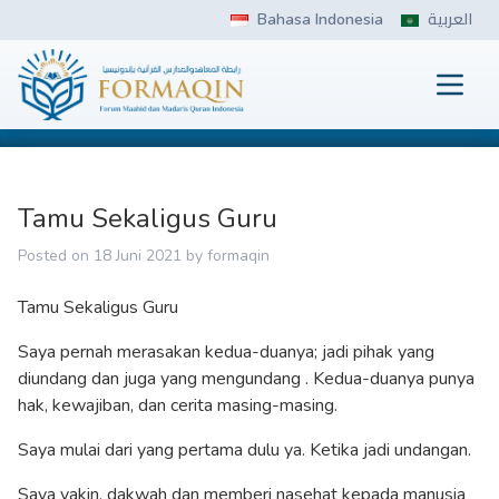
Skip
Bahasa Indonesia
العربية
to
content
Prima
FORMAQIN
Tamu Sekaligus Guru
Posted on
18 Juni 2021
by
formaqin
Tamu Sekaligus Guru
Saya pernah merasakan kedua-duanya; jadi pihak yang
diundang dan juga yang mengundang . Kedua-duanya punya
hak, kewajiban, dan cerita masing-masing.
Saya mulai dari yang pertama dulu ya. Ketika jadi undangan.
Saya yakin, dakwah dan memberi nasehat kepada manusia