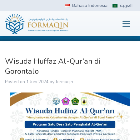
Skip
Bahasa Indonesia
العربية
to
content
Prima
FORMAQIN
Wisuda Huffaz Al-Qur’an di
Gorontalo
Posted on
1 Juni 2024
by
formaqin